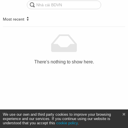
Most recent
There's nothing to show here.
We use our own and third party cookies to improve your browsing
experience and our services. If you continue using our website is
understood that you accept this
cookie policy
.