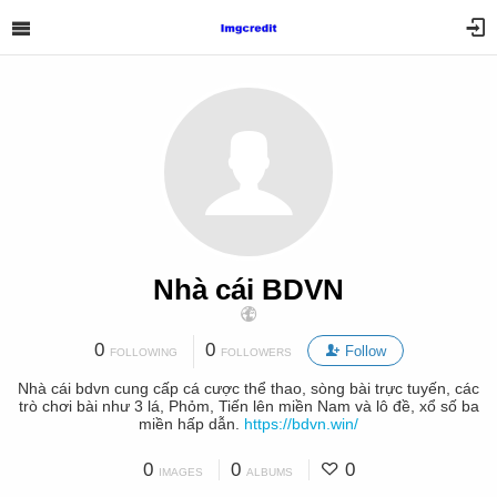
Nhà cái BDVN
0
0
Follow
FOLLOWING
FOLLOWERS
Nhà cái bdvn cung cấp cá cược thể thao, sòng bài trực tuyến, các
trò chơi bài như 3 lá, Phỏm, Tiến lên miền Nam và lô đề, xổ số ba
miền hấp dẫn.
https://bdvn.win/
0
0
0
IMAGES
ALBUMS