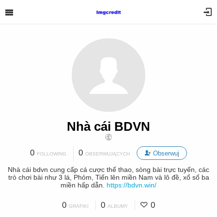
Nhà cái BDVN
0
0
Obserwuj
FOLLOWING
OBSERWUJĄCYCH
Nhà cái bdvn cung cấp cá cược thể thao, sòng bài trực tuyến, các
trò chơi bài như 3 lá, Phỏm, Tiến lên miền Nam và lô đề, xổ số ba
miền hấp dẫn.
https://bdvn.win/
0
0
0
GRAFIKI
ALBUMY