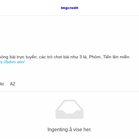
òng bài trực tuyến, các trò chơi bài như 3 lá, Phỏm, Tiến lên miền
ps://bdvn.win/
ikt
AZ
Ingenting å vise her.