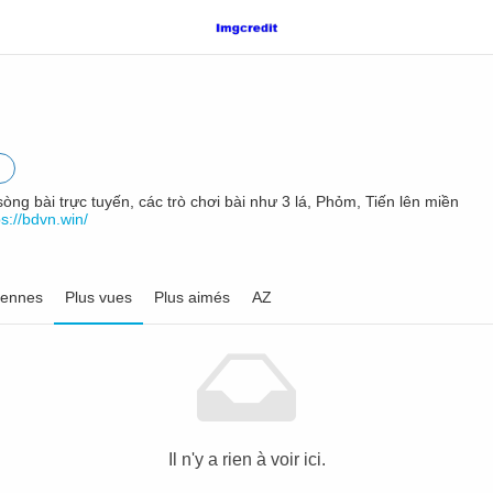
òng bài trực tuyến, các trò chơi bài như 3 lá, Phỏm, Tiến lên miền
ps://bdvn.win/
iennes
Plus vues
Plus aimés
AZ
Il n'y a rien à voir ici.