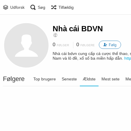
Udforsk
Søg
Tilfældig
Nhà cái BDVN
0
0
Følg
FØLGER
FØLGERE
Nhà cái bdvn cung cấp cá cược thể thao, s
Nam và lô đề, xổ số ba miền hấp dẫn.
htt
Følgere
Top brugere
Seneste
Ældste
Mest sete
Me