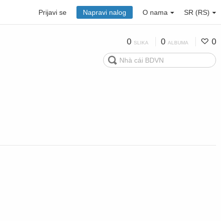
Prijavi se
Napravi nalog
O nama
SR (RS)
0
0
0
SLIKA
ALBUMA