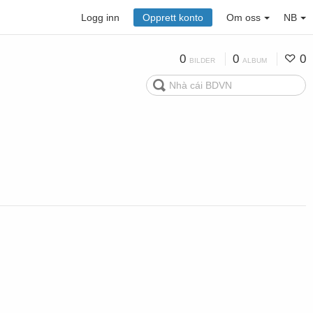
Logg inn
Opprett konto
Om oss
NB
0
0
0
BILDER
ALBUM