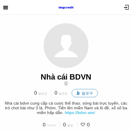
Nhà cái BDVN
0
0
팔로우
팔로잉
팔로워
Nhà cái bdvn cung cấp cá cược thể thao, sòng bài trực tuyến, các
trò chơi bài như 3 lá, Phỏm, Tiến lên miền Nam và lô đề, xổ số ba
miền hấp dẫn.
https://bdvn.win/
0
0
0
이미지
앨범