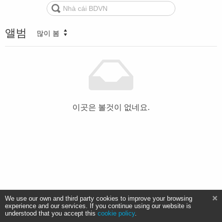
앨범
많이 봄
이곳은 볼것이 없네요.
We use our own and third party cookies to improve your browsing
experience and our services. If you continue using our website is
understood that you accept this
cookie policy
.