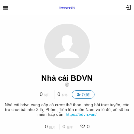
Nhà cái BDVN
0
0
跟隨
關註
粉絲
Nhà cái bdvn cung cấp cá cược thể thao, sòng bài trực tuyến, các
trò chơi bài như 3 lá, Phỏm, Tiến lên miền Nam và lô đề, xổ số ba
miền hấp dẫn.
https://bdvn.win/
0
0
0
圖片
相簿