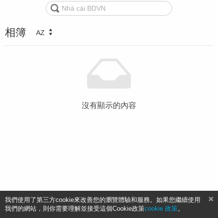
相簿
AZ
沒有顯示的內容
我們使用了第三方cookie來改善您的瀏覽體驗和服務。如果您繼續使用
我們的網站，則你需要理解並接受這個Cookie政策
cookie 政策
。