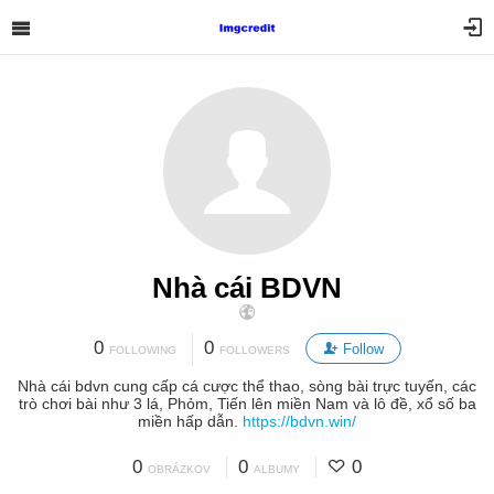
Nhà cái BDVN
0
0
Follow
FOLLOWING
FOLLOWERS
Nhà cái bdvn cung cấp cá cược thể thao, sòng bài trực tuyến, các
trò chơi bài như 3 lá, Phỏm, Tiến lên miền Nam và lô đề, xổ số ba
miền hấp dẫn.
https://bdvn.win/
0
0
0
OBRÁZKOV
ALBUMY