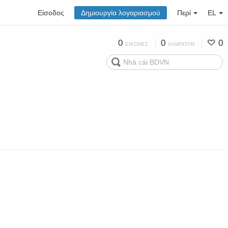
Είσοδος
Δημιουργία λογαριασμού
Περί
EL
0
0
0
ΕΙΚΌΝΕΣ
ΆΛΜΠΟΥΜ