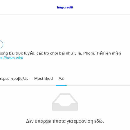
òng bài trực tuyến, các trò chơi bài như 3 lá, Phỏm, Tiến lên miền
ps://bdvn.win/
τερες προβολές
Most liked
AZ
Δεν υπάρχει τίποτα για εμφάνιση εδώ.