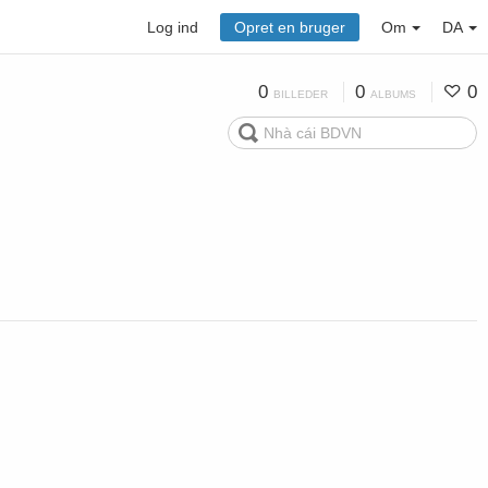
Log ind
Opret en bruger
Om
DA
0
0
0
BILLEDER
ALBUMS