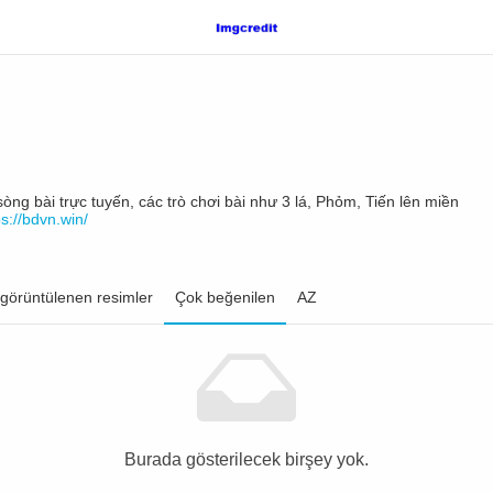
òng bài trực tuyến, các trò chơi bài như 3 lá, Phỏm, Tiến lên miền
ps://bdvn.win/
görüntülenen resimler
Çok beğenilen
AZ
Burada gösterilecek birşey yok.