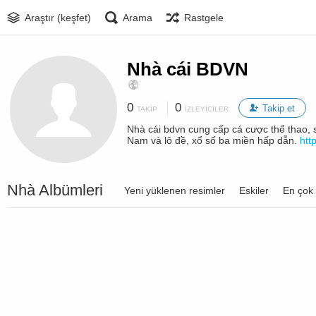
Araştır (keşfet)
Arama
Rastgele
Nhà cái BDVN
0
0
Takip et
TAKIP
İZLEYICILER
Nhà cái bdvn cung cấp cá cược thể thao, s
Nam và lô đề, xổ số ba miền hấp dẫn.
htt
Nhà Albümleri
Yeni yüklenen resimler
Eskiler
En çok 