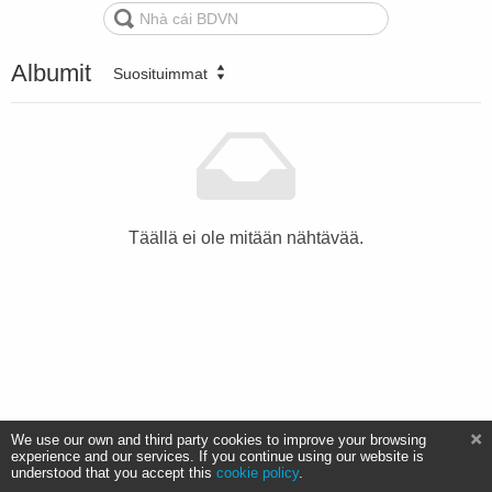
Albumit
Suosituimmat
Täällä ei ole mitään nähtävää.
We use our own and third party cookies to improve your browsing
experience and our services. If you continue using our website is
understood that you accept this
cookie policy
.