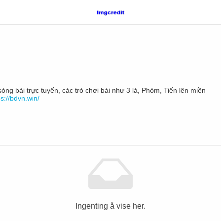
òng bài trực tuyến, các trò chơi bài như 3 lá, Phỏm, Tiến lên miền
ps://bdvn.win/
Ingenting å vise her.