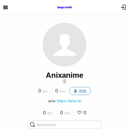
Anixanime
0
0
跟隨
關註
粉絲
anix
https://anix.to
0
0
0
圖片
相簿