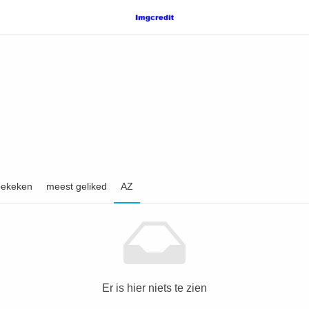
bekeken
meest geliked
AZ
Er is hier niets te zien