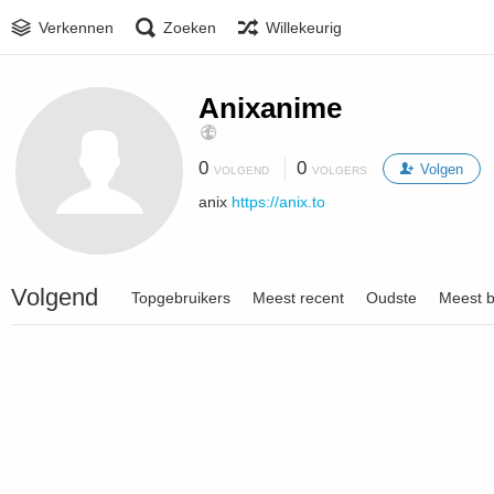
Verkennen
Zoeken
Willekeurig
Anixanime
0
0
Volgen
VOLGEND
VOLGERS
anix
https://anix.to
Volgend
Topgebruikers
Meest recent
Oudste
Meest 