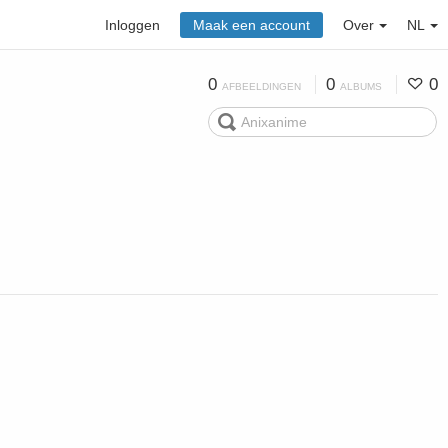
Inloggen
Maak een account
Over
NL
0
0
0
AFBEELDINGEN
ALBUMS