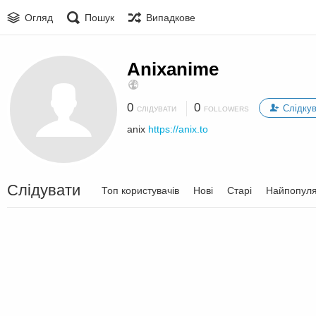
Огляд
Пошук
Випадкове
Anixanime
0
0
Слідку
СЛІДУВАТИ
FOLLOWERS
anix
https://anix.to
Слідувати
Топ користувачів
Нові
Старі
Найпопуля