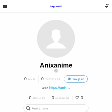
Anixanime
0
0
Takip et
TAKIP
İZLEYICILER
anix
https://anix.to
0
0
0
RESIMLER
ALBÜMLER