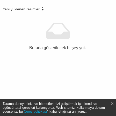
Yeni yüklenen resimler
Burada gösterilecek birşey yok.
Tarama deneyiminizi ve hizmetlerimizi geliştirmek için kendi ve
üçüncü taraf çerezleri kullanıyoruz. Web sitemizi kullanmaya devam
ederseniz, bu
Çerez politikası
'i kabul ettiğinizi anlıyoruz.