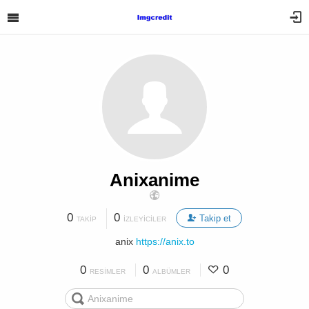
Anixanime
0
0
Takip et
TAKIP
İZLEYICILER
anix
https://anix.to
0
0
0
RESIMLER
ALBÜMLER