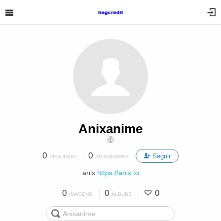
Anixanime
0
0
Seguir
SEGUINDO
SEGUIDORES
anix
https://anix.to
0
0
0
IMAGENS
ÁLBUNS