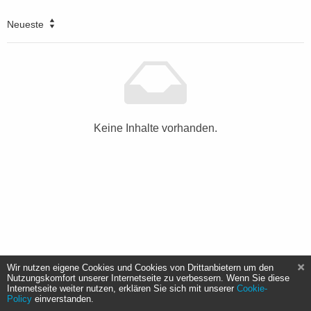
Neueste
Keine Inhalte vorhanden.
Wir nutzen eigene Cookies und Cookies von Drittanbietern um den
Nutzungskomfort unserer Internetseite zu verbessern. Wenn Sie diese
Internetseite weiter nutzen, erklären Sie sich mit unserer
Cookie-
Policy
einverstanden.