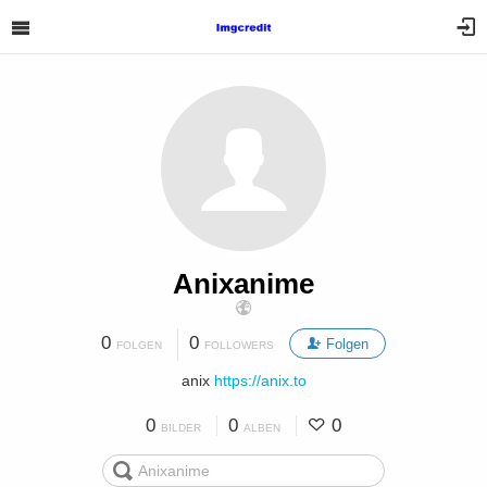
Anixanime
0
0
Folgen
FOLGEN
FOLLOWERS
anix
https://anix.to
0
0
0
BILDER
ALBEN