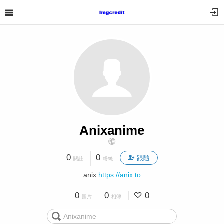
Anixanime
0
0
跟隨
關註
粉絲
anix
https://anix.to
0
0
0
圖片
相簿