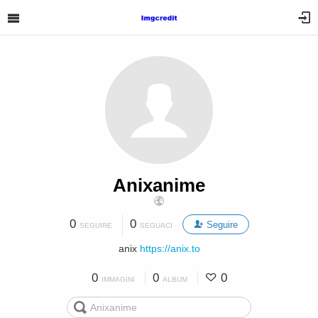
Anixanime
0
0
Seguire
SEGUIRE
SEGUACI
anix
https://anix.to
0
0
0
IMMAGINI
ALBUM