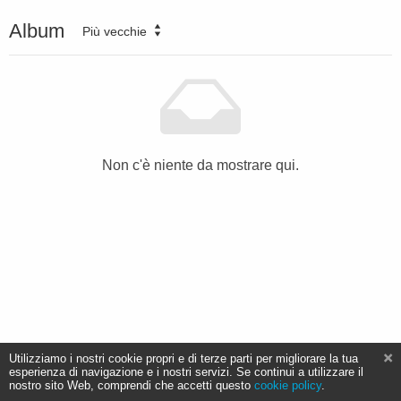
Album
Più vecchie
Non c'è niente da mostrare qui.
Utilizziamo i nostri cookie propri e di terze parti per migliorare la tua
esperienza di navigazione e i nostri servizi. Se continui a utilizzare il
nostro sito Web, comprendi che accetti questo
cookie policy
.