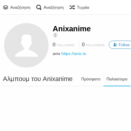
Αναζήτηση
Αναζήτηση
Τυχαία
Anixanime
0
0
Follow
FOLLOWING
FOLLOWERS
anix
https://anix.to
Αλμπουμ του Anixanime
Πρόσφατο
Παλαιότερο