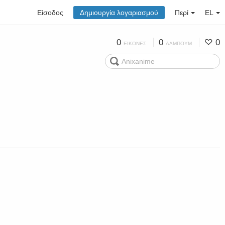
Είσοδος
Δημιουργία λογαριασμού
Περί
EL
0
0
0
ΕΙΚΌΝΕΣ
ΆΛΜΠΟΥΜ