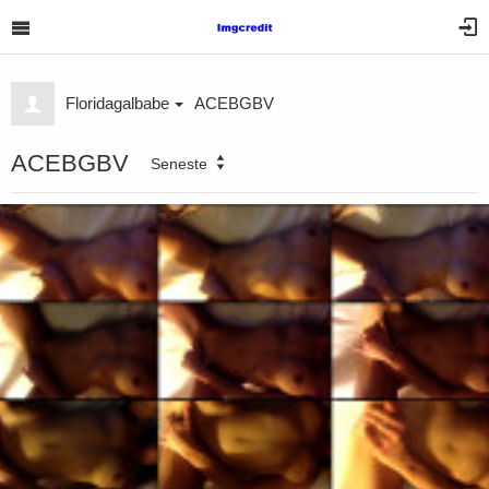
Floridagalbabe
ACEBGBV
ACEBGBV
Seneste