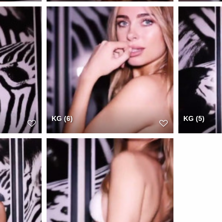
KG (6)
KG (5)