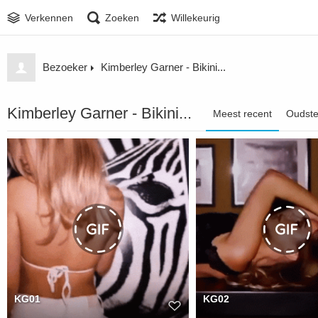
Verkennen
Zoeken
Willekeurig
Bezoeker
Kimberley Garner - Bikini...
Kimberley Garner - Bikini...
Meest recent
Oudst
KG01
KG02