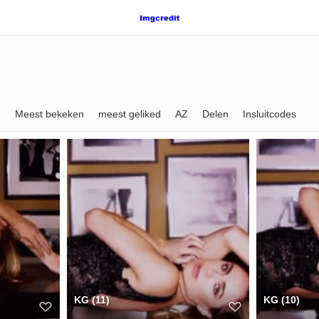
e
Meest bekeken
meest geliked
AZ
Delen
Insluitcodes
KG (11)
KG (10)