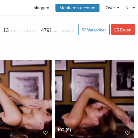
Inloggen
Maak een account
Over
NL
13
4791
Waardeer
Delen
AFBEELDINGEN
WEERGAVEN
KG (9)