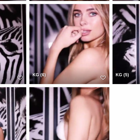
KG (6)
KG (5)