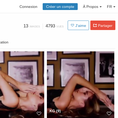
Connexion
Créer un compte
À Propos
FR
13
4793
J'aime
Partager
IMAGES
VUES
ation
KG (9)