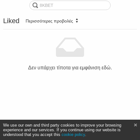
Liked
Περισσότερες προβολές
Δεν υπάρχει τίποτα για εμφάνιση εδώ.
We use our own and third party cookies to improve your browsing
experience and our services. If you continue using our website is
understood that you accept this
cookie policy
.