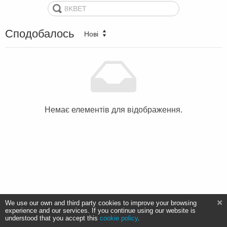
Сподобалось
Нові
Немає елементів для відображення.
We use our own and third party cookies to improve your browsing
experience and our services. If you continue using our website is
understood that you accept this
cookie policy
.