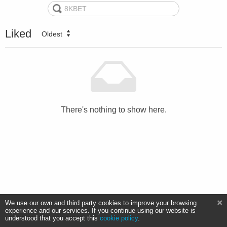
Liked
Oldest
There's nothing to show here.
We use our own and third party cookies to improve your browsing
experience and our services. If you continue using our website is
understood that you accept this
cookie policy
.