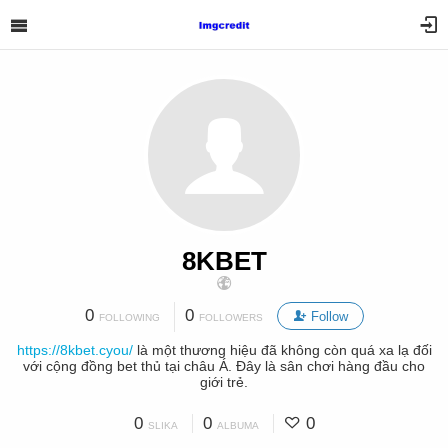
8KBET
0
0
Follow
FOLLOWING
FOLLOWERS
https://8kbet.cyou/
là một thương hiệu đã không còn quá xa lạ đối
với cộng đồng bet thủ tại châu Á. Đây là sân chơi hàng đầu cho
giới trẻ.
0
0
0
SLIKA
ALBUMA