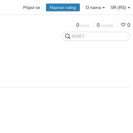
Prijavi se
Napravi nalog
O nama
SR (RS)
0
0
0
SLIKA
ALBUMA