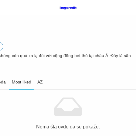
hông còn quá xa lạ đối với cộng đồng bet thủ tại châu Á. Đây là sân
eda
Most liked
AZ
Nema šta ovde da se pokaže.