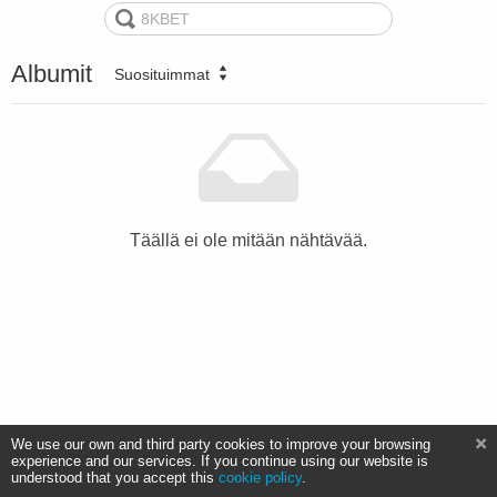
Albumit
Suosituimmat
Täällä ei ole mitään nähtävää.
We use our own and third party cookies to improve your browsing
experience and our services. If you continue using our website is
understood that you accept this
cookie policy
.