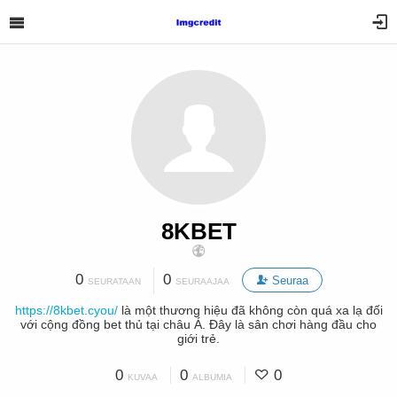
8KBET
0
0
Seuraa
SEURATAAN
SEURAAJAA
https://8kbet.cyou/
là một thương hiệu đã không còn quá xa lạ đối
với cộng đồng bet thủ tại châu Á. Đây là sân chơi hàng đầu cho
giới trẻ.
0
0
0
KUVAA
ALBUMIA