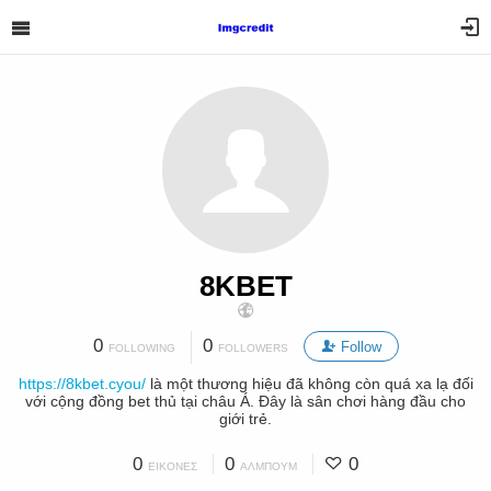
8KBET
0
0
Follow
FOLLOWING
FOLLOWERS
https://8kbet.cyou/
là một thương hiệu đã không còn quá xa lạ đối
với cộng đồng bet thủ tại châu Á. Đây là sân chơi hàng đầu cho
giới trẻ.
0
0
0
ΕΙΚΌΝΕΣ
ΆΛΜΠΟΥΜ