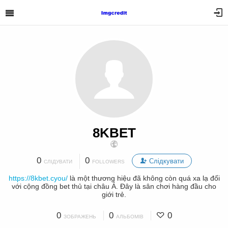
8KBET
0
0
Слідкувати
СЛІДУВАТИ
FOLLOWERS
https://8kbet.cyou/
là một thương hiệu đã không còn quá xa lạ đối
với cộng đồng bet thủ tại châu Á. Đây là sân chơi hàng đầu cho
giới trẻ.
0
0
0
ЗОБРАЖЕНЬ
АЛЬБОМІВ