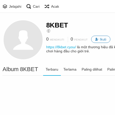
Jelajahi
Cari
Acak
8KBET
0
0
Ikuti
MENGIKUTI
PENGIKUT
https://8kbet.cyou/
là một thương hiệu đã k
chơi hàng đầu cho giới trẻ.
Album 8KBET
Terbaru
Terlama
Paling dilihat
Pali