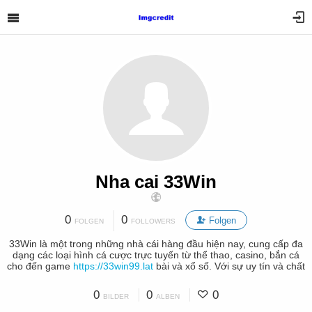
Nha cai 33Win
0
0
Folgen
FOLGEN
FOLLOWERS
33Win là một trong những nhà cái hàng đầu hiện nay, cung cấp đa
dạng các loại hình cá cược trực tuyến từ thể thao, casino, bắn cá
cho đến game
https://33win99.lat
bài và xổ số. Với sự uy tín và chất
0
0
0
BILDER
ALBEN