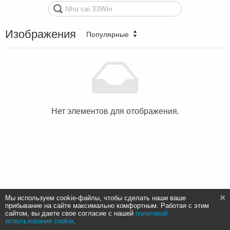
Изображения
Популярные
Нет элементов для отображения.
Мы используем cookie-файлы, чтобы сделать наши ваше
прибывание на сайте максимально комфортным. Работая с этим
сайтом, вы даете свое согласие с нашей
политикой
использования cookie
.