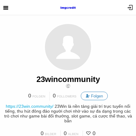
23wincommunity
0
0
Folgen
FOLGEN
FOLLOWERS
https://23win.community/
23Win là nền tảng giải trí trực tuyến nổi
tiếng, thu hút đông đảo người chơi nhờ vào sự đa dạng trong các
trò chơi như game bài đổi thưởng, slot game, cá cược thể thao, và
bắn
0
0
0
BILDER
ALBEN