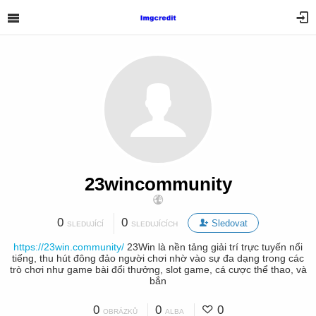
23wincommunity
0
0
Sledovat
SLEDUJÍCÍ
SLEDUJÍCÍCH
https://23win.community/
23Win là nền tảng giải trí trực tuyến nổi
tiếng, thu hút đông đảo người chơi nhờ vào sự đa dạng trong các
trò chơi như game bài đổi thưởng, slot game, cá cược thể thao, và
bắn
0
0
0
OBRÁZKŮ
ALBA