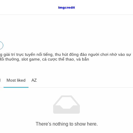
 giải trí trực tuyến nổi tiếng, thu hút đông đảo người chơi nhờ vào sự
ổi thưởng, slot game, cá cược thể thao, và bắn
d
Most liked
AZ
There's nothing to show here.