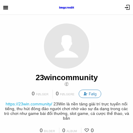
23wincommunity
0
0
Følg
FØLGER
FØLGERE
https://23win.community/
23Win là nền tảng giải trí trực tuyến nổi
tiếng, thu hút đông đảo người chơi nhờ vào sự đa dạng trong các
trò chơi như game bài đổi thưởng, slot game, cá cược thể thao, và
bắn
0
0
0
BILDER
ALBUM