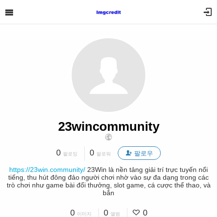
23wincommunity
0
0
팔로우
팔로잉
팔로워
https://23win.community/
23Win là nền tảng giải trí trực tuyến nổi
tiếng, thu hút đông đảo người chơi nhờ vào sự đa dạng trong các
trò chơi như game bài đổi thưởng, slot game, cá cược thể thao, và
bắn
0
0
0
이미지
앨범